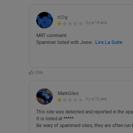
c۞g
il y a 14 ans
MRT comment:

Spammer listed with Joew
...
 Lire La Suite
Utile
MarkGiles
il y a 15 ans
This site was detected and reported in the spa
It is listed at *****

Be wary of spammed sites, they are often run b