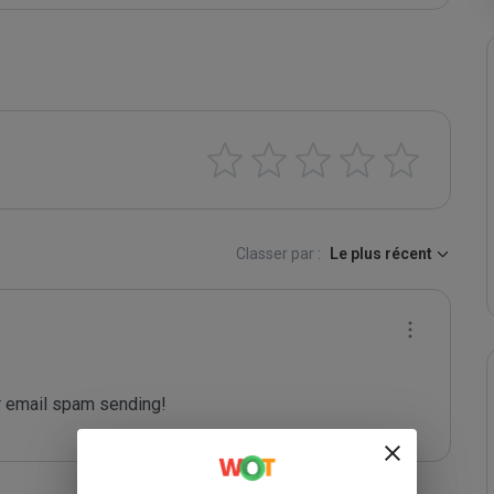
Classer par :
Le plus récent
 email spam sending!