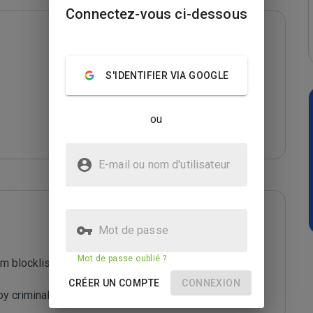
Connectez-vous ci-dessous
S'IDENTIFIER VIA GOOGLE
ou
E-mail ou nom d'utilisateur
Mot de passe
Mot de passe oublié ?
m blocklist maintained by Joe Wein.

CRÉER UN COMPTE
CONNEXION
y criminals who are out to defraud you.