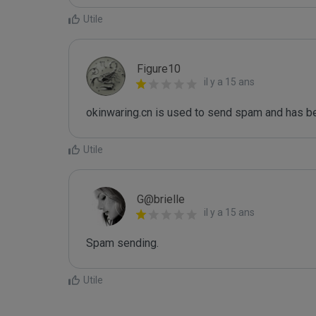
Utile
Figure10
il y a 15 ans
okinwaring.cn is used to send spam and has be
Utile
G@brielle
il y a 15 ans
Spam sending.
Utile