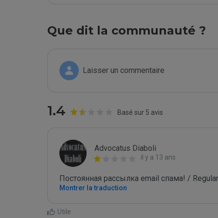
Que dit la communauté ?
Laisser un commentaire
1.4
Basé sur 5 avis
Advocatus Diaboli
il y a 13 ans
Постоянная рассылка email спама! / Regular
Montrer la traduction
Utile