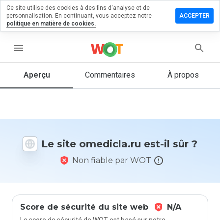
Ce site utilise des cookies à des fins d'analyse et de
sser un
personnalisation. En continuant, vous acceptez notre
ACCEPTER
mmentaire
politique en matière de cookies.
dicla.ru
menu
Aperçu
Commentaires
À propos
Quelle
note entre
1 et 5
donneriez-
vous à ce
Le site omedicla.ru est-il sûr ?
site ?
Non fiable par WOT
Score de sécurité du site web
N/A