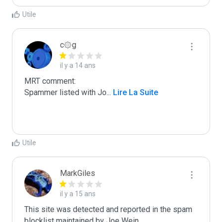
Utile
c۞g
il y a 14 ans
MRT comment:

Spammer listed with Jo
...
 Lire La Suite
Utile
MarkGiles
il y a 15 ans
This site was detected and reported in the spam 
blocklist maintained by Joe Wein.
