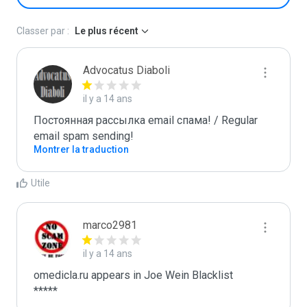
Classer par :
Le plus récent
Advocatus Diaboli
il y a 14 ans
Постоянная рассылка email спама! / Regular 
email spam sending!
Montrer la traduction
Utile
marco2981
il y a 14 ans
omedicla.ru appears in Joe Wein Blacklist

*****