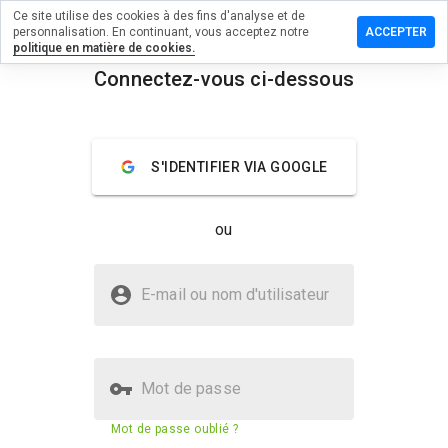
Ce site utilise des cookies à des fins d'analyse et de
sser un
personnalisation. En continuant, vous acceptez notre
ACCEPTER
mmentaire
politique en matière de cookies.
Connectez-vous ci-dessous
tfqf.cn
menu
Aperçu
Commentaires
À propos
S'IDENTIFIER VIA GOOGLE
Quelle
note entre
ou
1 et 5
donneriez-
vous à ce
Le site omltfqf.cn est-il sûr ?
site ?
E-mail ou nom d'utilisateur
Site web inconnu
Mot de passe
Score de sécurité du site web
23%
Mot de passe oublié ?