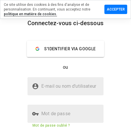
Ce site utilise des cookies à des fins d'analyse et de
sser un
personnalisation. En continuant, vous acceptez notre
ACCEPTER
mmentaire
politique en matière de cookies.
Connectez-vous ci-dessous
uxyb.cn
menu
Aperçu
Commentaires
À propos
S'IDENTIFIER VIA GOOGLE
Quelle
note entre
ou
1 et 5
donneriez-
vous à ce
Le site omuxyb.cn est-il sûr ?
site ?
E-mail ou nom d'utilisateur
Site web inconnu
Mot de passe
Score de sécurité du site web
23%
Mot de passe oublié ?