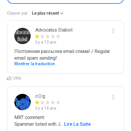
Classer par :
Le plus récent
Advocatus Diaboli
il y a 13 ans
Постоянная рассылка email спама! / Regular 
email spam sending!
Montrer la traduction
Utile
c۞g
il y a 14 ans
MRT comment:

Spammer listed with J
...
 Lire La Suite