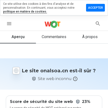
Ce site utilise des cookies à des fins d'analyse et de
sser un
personnalisation. En continuant, vous acceptez notre
ACCEPTER
mmentaire
politique en matière de cookies.
lsoa.cn
menu
Aperçu
Commentaires
À propos
Quelle
note entre
1 et 5
donneriez-
vous à ce
Le site onalsoa.cn est-il sûr ?
site ?
Site web inconnu
Score de sécurité du site web
23%