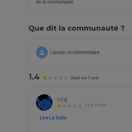
de la communauté.
Que dit la communauté ?
Laisser un commentaire
1.4
Basé sur 5 avis
c۞g
il y a 14 ans
...
 Lire La Suite