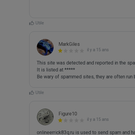
Utile
MarkGiles
il y a 15 ans
This site was detected and reported in the spa
It is listed at *****

Be wary of spammed sites, they are often run b
Utile
Figure10
il y a 15 ans
onlineerrick83q.ru is used to send spam and ha