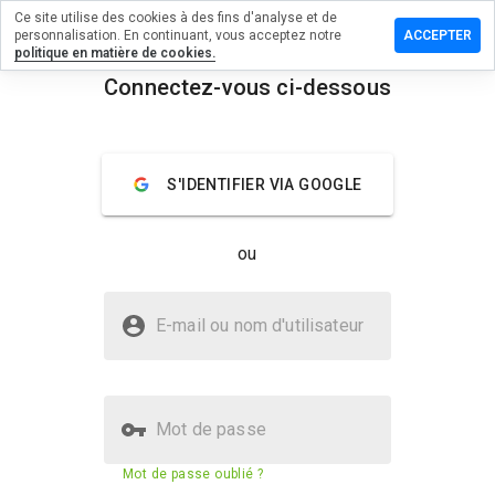
Ce site utilise des cookies à des fins d'analyse et de
r un
personnalisation. En continuant, vous acceptez notre
ACCEPTER
taire sur
politique en matière de cookies.
rishnah17a.ru
Connectez-vous ci-dessous
menu
Aperçu
Commentaires
À propos
S'IDENTIFIER VIA GOOGLE
Quelle
note entre
1 et 5
ou
donneriez-
vous à ce
site ?
Le site onlinekrishnah17a.ru est-il
E-mail ou nom d'utilisateur
sûr ?
Non fiable par WOT
Mot de passe
Score de sécurité du site web
20%
Mot de passe oublié ?