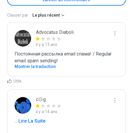
Classer par :
Le plus récent
Advocatus Diaboli
il y a 13 ans
Постоянная рассылка email спама! / Regular 
email spam sending!
Montrer la traduction
Utile
c۞g
il y a 14 ans
...
 Lire La Suite