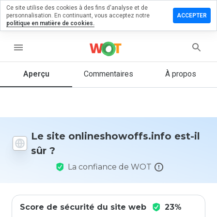
Ce site utilise des cookies à des fins d'analyse et de
r un
personnalisation. En continuant, vous acceptez notre
ACCEPTER
taire sur
politique en matière de cookies.
showoffs.info
menu
Aperçu
Commentaires
À propos
Quelle
note entre
1 et 5
donneriez-
vous à ce
site ?
Le site onlineshowoffs.info est-il
sûr ?
La confiance de WOT
Score de sécurité du site web
23%