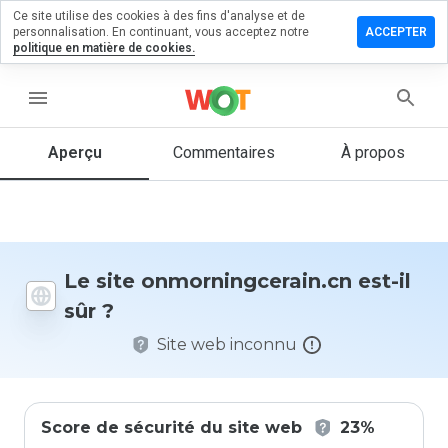
Ce site utilise des cookies à des fins d'analyse et de
r un
personnalisation. En continuant, vous acceptez notre
ACCEPTER
ntaire sur
politique en matière de cookies.
ingcerain.cn
menu
Aperçu
Commentaires
À propos
Quelle
note entre
1 et 5
donneriez-
vous à ce
site ?
Le site onmorningcerain.cn est-il
sûr ?
Site web inconnu
Score de sécurité du site web
23%