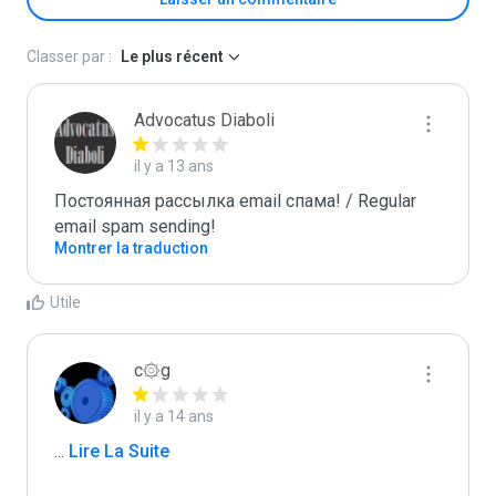
Classer par :
Le plus récent
Advocatus Diaboli
il y a 13 ans
Постоянная рассылка email спама! / Regular 
email spam sending!
Montrer la traduction
Utile
c۞g
il y a 14 ans
...
 Lire La Suite