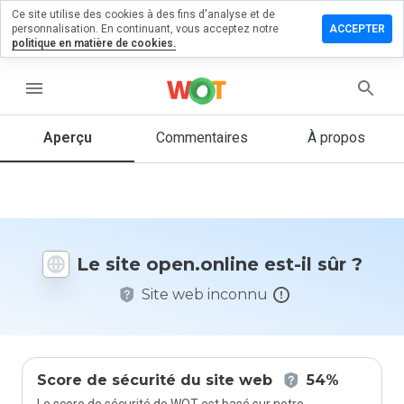
Ce site utilise des cookies à des fins d'analyse et de
sser un
personnalisation. En continuant, vous acceptez notre
ACCEPTER
mmentaire
politique en matière de cookies.
n.online
menu
Aperçu
Commentaires
À propos
Quelle
note entre
1 et 5
donneriez-
vous à ce
Le site open.online est-il sûr ?
site ?
Site web inconnu
Score de sécurité du site web
54%