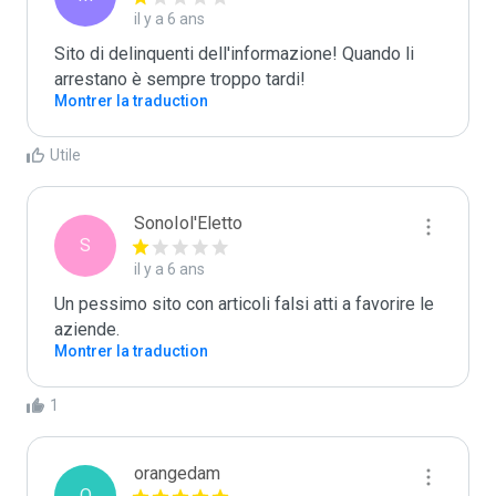
il y a 6 ans
Sito di delinquenti dell'informazione! Quando li 
arrestano è sempre troppo tardi! 
Montrer la traduction
Utile
SonoIol'Eletto
S
il y a 6 ans
Un pessimo sito con articoli falsi atti a favorire le 
aziende.
Montrer la traduction
1
orangedam
O