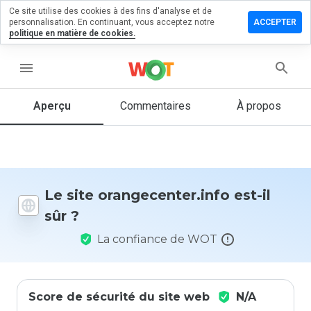
Ce site utilise des cookies à des fins d'analyse et de
er un
personnalisation. En continuant, vous acceptez notre
ACCEPTER
ntaire sur
politique en matière de cookies.
ecenter.info
menu
Aperçu
Commentaires
À propos
Quelle
note entre
1 et 5
donneriez-
vous à ce
site ?
Le site orangecenter.info est-il
sûr ?
La confiance de WOT
Score de sécurité du site web
N/A