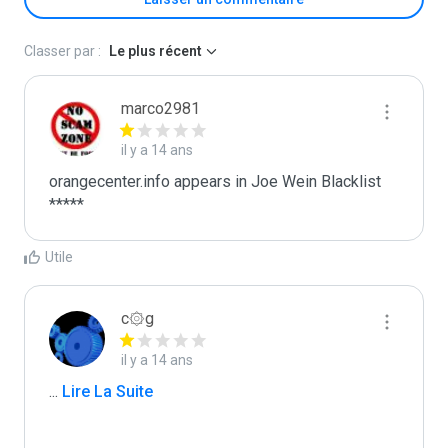
Classer par :
Le plus récent
marco2981
il y a 14 ans
orangecenter.info appears in Joe Wein Blacklist

*****
Utile
c۞g
il y a 14 ans
...
 Lire La Suite