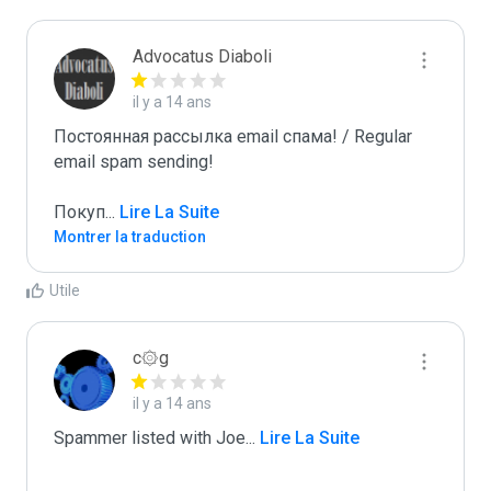
Advocatus Diaboli
il y a 14 ans
Постоянная рассылка email спама! / Regular 
email spam sending!

Покуп
...
 Lire La Suite
Montrer la traduction
Utile
c۞g
il y a 14 ans
Spammer listed with Joe
...
 Lire La Suite