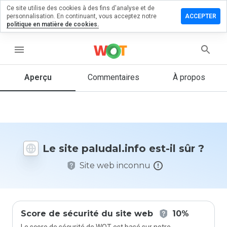
Ce site utilise des cookies à des fins d'analyse et de
sser un
personnalisation. En continuant, vous acceptez notre
ACCEPTER
mmentaire
politique en matière de cookies.
udal.info
menu
Aperçu
Commentaires
À propos
Quelle
note entre
1 et 5
donneriez-
vous à ce
Le site paludal.info est-il sûr ?
site ?
Site web inconnu
Score de sécurité du site web
10%