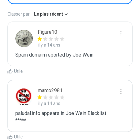
Classer par :
Le plus récent
Figure10
il y a 14 ans
Spam domain reported by Joe Wein
Utile
marco2981
il y a 14 ans
paludal.info appears in Joe Wein Blacklist

*****
Utile