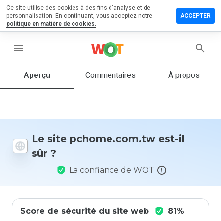
Ce site utilise des cookies à des fins d'analyse et de
ser un
personnalisation. En continuant, vous acceptez notre
ACCEPTER
entaire
politique en matière de cookies.
ome.com.tw
menu
Aperçu
Commentaires
À propos
Quelle
note entre
1 et 5
donneriez-
vous à ce
Le site pchome.com.tw est-il
site ?
sûr ?
La confiance de WOT
Score de sécurité du site web
81%