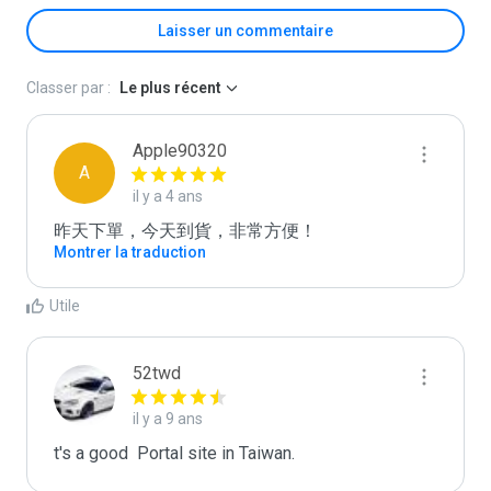
Laisser un commentaire
Classer par :
Le plus récent
Apple90320
A
il y a 4 ans
昨天下單，今天到貨，非常方便！
Montrer la traduction
Utile
52twd
il y a 9 ans
t's a good  Portal site in Taiwan.