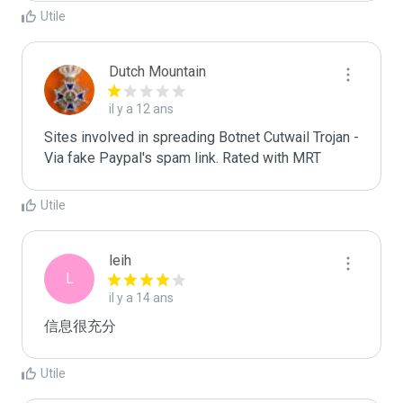
Utile
Dutch Mountain
il y a 12 ans
Sites involved in spreading Botnet Cutwail Trojan - 
Via fake Paypal's spam link. Rated with MRT
Utile
leih
L
il y a 14 ans
信息很充分
Utile