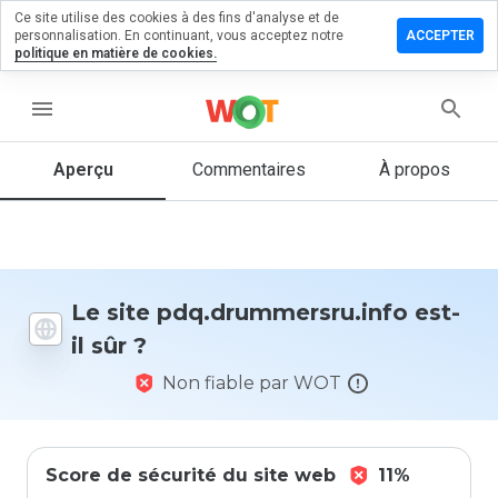
Ce site utilise des cookies à des fins d'analyse et de
r un
personnalisation. En continuant, vous acceptez notre
ACCEPTER
taire sur
politique en matière de cookies.
ummersru.info
menu
Aperçu
Commentaires
À propos
Quelle
note entre
1 et 5
donneriez-
vous à ce
site ?
Le site pdq.drummersru.info est-
il sûr ?
Non fiable par WOT
Score de sécurité du site web
11%