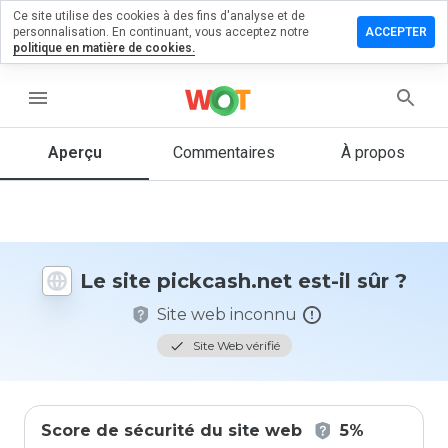
Ce site utilise des cookies à des fins d'analyse et de
sser un
personnalisation. En continuant, vous acceptez notre
ACCEPTER
mmentaire
politique en matière de cookies.
kcash.net
menu
Aperçu
Commentaires
À propos
Quelle
note entre
1 et 5
donneriez-
vous à ce
Le site pickcash.net est-il sûr ?
site ?
Site web inconnu
Site Web vérifié
Score de sécurité du site web
5%