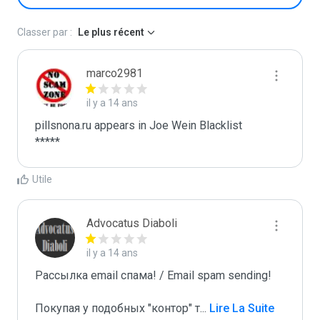
Classer par :
Le plus récent
marco2981
il y a 14 ans
pillsnona.ru appears in Joe Wein Blacklist

*****
Utile
Advocatus Diaboli
il y a 14 ans
Рассылка email спама! / Email spam sending! 

Покупая у подобных "контор" т
...
 Lire La Suite