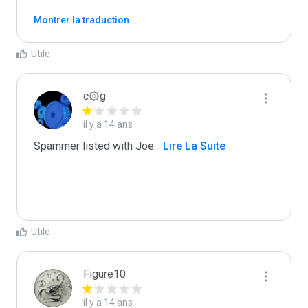
Montrer la traduction
Utile
c۞g
il y a 14 ans
Spammer listed with Joe
...
 Lire La Suite
Utile
Figure10
il y a 14 ans