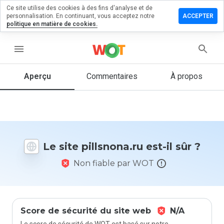
Ce site utilise des cookies à des fins d'analyse et de
sser un
personnalisation. En continuant, vous acceptez notre
ACCEPTER
mmentaire
politique en matière de cookies.
lsnona.ru
menu
Aperçu
Commentaires
À propos
Quelle
note entre
1 et 5
donneriez-
vous à ce
Le site pillsnona.ru est-il sûr ?
site ?
Non fiable par WOT
Score de sécurité du site web
N/A