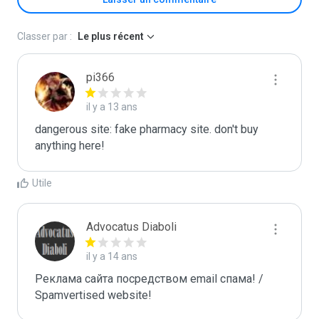
Classer par :
Le plus récent
pi366
il y a 13 ans
dangerous site: fake pharmacy site. don't buy 
anything here!
Utile
Advocatus Diaboli
il y a 14 ans
Реклама сайта посредством email спама! / 
Spamvertised website!