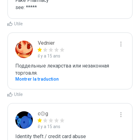
Fake Pharmacy

see: *****
Utile
Vednier
il y a 15 ans
Поддельные лекарства или незаконная 
торговля.
Montrer la traduction
Utile
c۞g
il y a 15 ans
Identity theft / credit card abuse
