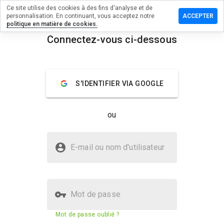
Ce site utilise des cookies à des fins d'analyse et de
sser un
personnalisation. En continuant, vous acceptez notre
ACCEPTER
mmentaire
politique en matière de cookies.
Connectez-vous ci-dessous
ecause.ru
menu
Aperçu
Commentaires
À propos
S'IDENTIFIER VIA GOOGLE
Quelle
note entre
ou
1 et 5
donneriez-
vous à ce
Le site pinecause.ru est-il sûr ?
site ?
E-mail ou nom d'utilisateur
Site web inconnu
Mot de passe
Score de sécurité du site web
2%
Mot de passe oublié ?