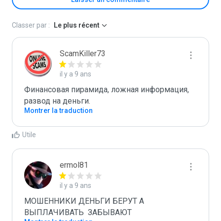
Classer par :
Le plus récent
ScamKiller73
il y a 9 ans
Финансовая пирамида, ложная информация, 
развод на деньги.
Montrer la traduction
Utile
ermol81
il y a 9 ans
МОШЕННИКИ ДЕНЬГИ БЕРУТ А 
ВЫПЛАЧИВАТЬ  ЗАБЫВАЮТ 