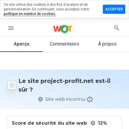
Ce site utilise des cookies à des fins d'analyse et de
sser un
personnalisation. En continuant, vous acceptez notre
ACCEPTER
mmentaire
politique en matière de cookies.
 project-
fit.net
menu
Aperçu
Commentaires
À propos
Quelle
note entre
1 et 5
donneriez-
vous à ce
Le site project-profit.net est-il
site ?
sûr ?
Site web inconnu
Score de sécurité du site web
12%