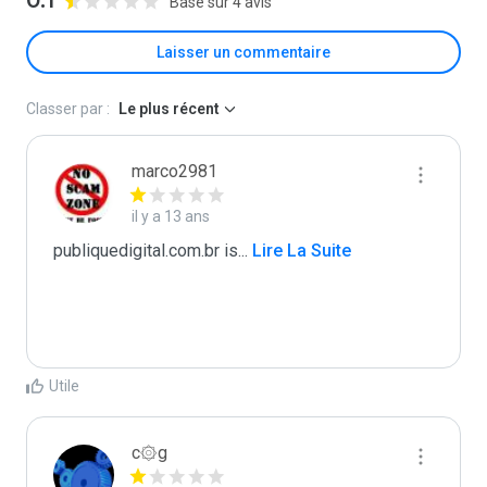
0.1
Basé sur 4 avis
Laisser un commentaire
Classer par :
Le plus récent
marco2981
il y a 13 ans
publiquedigital.com.br is
...
 Lire La Suite
Utile
c۞g