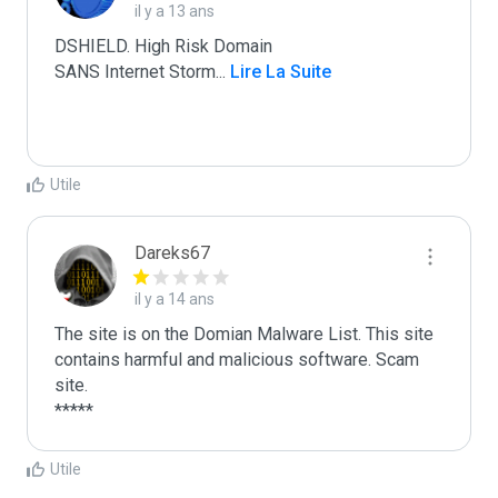
il y a 13 ans
DSHIELD. High Risk Domain

SANS Internet Storm
...
 Lire La Suite
Utile
Dareks67
il y a 14 ans
The site is on the Domian Malware List. This site 
contains harmful and malicious software. Scam 
site.

*****
Utile