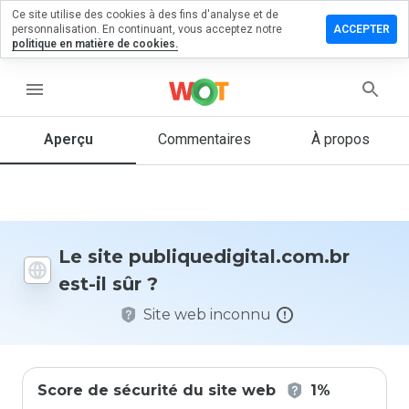
Ce site utilise des cookies à des fins d'analyse et de
 un
personnalisation. En continuant, vous acceptez notre
ACCEPTER
aire sur
politique en matière de cookies.
edigital.com.br
menu
Aperçu
Commentaires
À propos
Quelle
note entre
1 et 5
donneriez-
vous à ce
site ?
Le site publiquedigital.com.br
est-il sûr ?
Site web inconnu
Score de sécurité du site web
1%