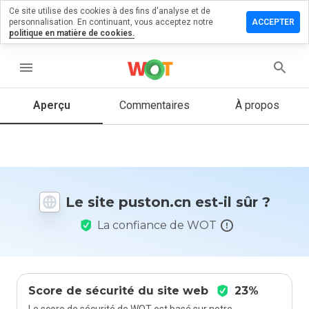
Ce site utilise des cookies à des fins d'analyse et de
sser un
personnalisation. En continuant, vous acceptez notre
ACCEPTER
mmentaire
politique en matière de cookies.
ton.cn
menu
Aperçu
Commentaires
À propos
Quelle
note entre
1 et 5
donneriez-
vous à ce
Le site puston.cn est-il sûr ?
site ?
La confiance de WOT
Score de sécurité du site web
23%