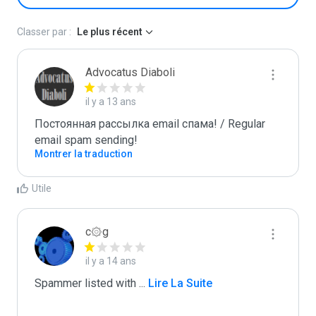
Classer par :
Le plus récent
Advocatus Diaboli
il y a 13 ans
Постоянная рассылка email спама! / Regular 
email spam sending!
Montrer la traduction
Utile
c۞g
il y a 14 ans
Spammer listed with 
...
 Lire La Suite