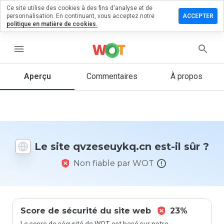
Ce site utilise des cookies à des fins d'analyse et de
ser un
personnalisation. En continuant, vous acceptez notre
ACCEPTER
mentaire
politique en matière de cookies.
eseuykq.cn
menu
Aperçu
Commentaires
À propos
Quelle
note entre
1 et 5
donneriez-
vous à ce
Le site qvzeseuykq.cn est-il sûr ?
site ?
Non fiable par WOT
Score de sécurité du site web
23%