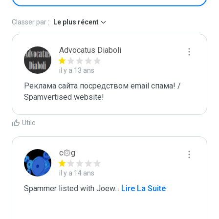
Classer par :
Le plus récent
Advocatus Diaboli
il y a 13 ans
Реклама сайта посредством email спама! / 
Spamvertised website!
Utile
c۞g
il y a 14 ans
Spammer listed with Joew
...
 Lire La Suite