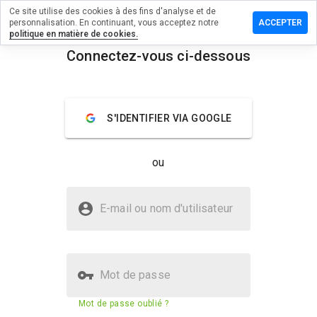
Ce site utilise des cookies à des fins d'analyse et de
sser un
personnalisation. En continuant, vous acceptez notre
ACCEPTER
mentaire
politique en matière de cookies.
Connectez-vous ci-dessous
dworks.org
menu
Aperçu
Commentaires
À propos
S'IDENTIFIER VIA GOOGLE
Quelle
note entre
ou
1 et 5
donneriez-
vous à ce
Le site readworks.org est-il sûr ?
site ?
E-mail ou nom d'utilisateur
La confiance de WOT
Mot de passe
Score de sécurité du site web
51%
Mot de passe oublié ?