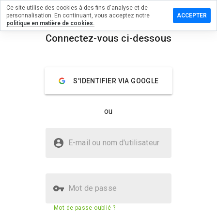
Ce site utilise des cookies à des fins d'analyse et de
sser un
personnalisation. En continuant, vous acceptez notre
ACCEPTER
mmentaire
politique en matière de cookies.
 reg-
Connectez-vous ci-dessous
erts.xyz
menu
Aperçu
Commentaires
À propos
S'IDENTIFIER VIA GOOGLE
Quelle
note entre
ou
1 et 5
donneriez-
vous à ce
Le site reg-adwerts.xyz est-il
site ?
E-mail ou nom d'utilisateur
sûr ?
Non fiable par WOT
Mot de passe
Score de sécurité du site web
36%
Mot de passe oublié ?