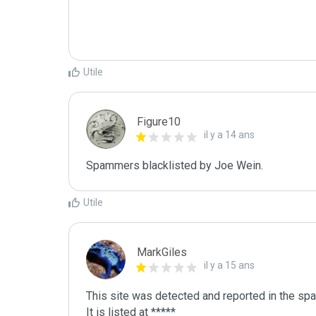
Utile
Figure10
il y a 14 ans
Spammers blacklisted by Joe Wein.
Utile
MarkGiles
il y a 15 ans
This site was detected and reported in the spa
It is listed at *****
