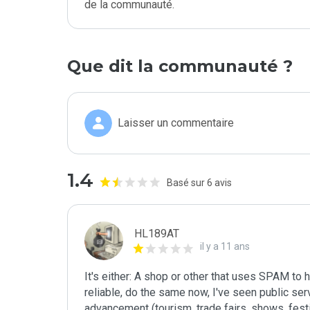
de la communauté.
Que dit la communauté ?
Laisser un commentaire
1.4
Basé sur 6 avis
HL189AT
il y a 11 ans
It's either: A shop or other that uses SPAM to
reliable, do the same now, I've seen public ser
advancement (tourism, trade fairs, shows, festiva