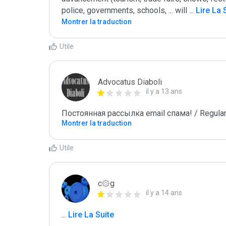
police, governments, schools, ... will 
...
 Lire La 
Montrer la traduction
Utile
Advocatus Diaboli
il y a 13 ans
Постоянная рассылка email спама! / Regular
Montrer la traduction
Utile
c۞g
il y a 14 ans
...
 Lire La Suite