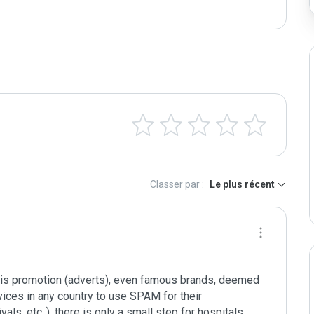
Classer par :
Le plus récent
 his promotion (adverts), even famous brands, deemed 
vices in any country to use SPAM for their 
ls, etc..), there is only a small step for hospitals, 