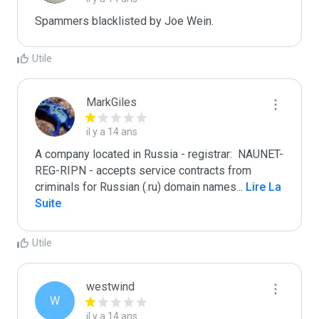
Spammers blacklisted by Joe Wein.
Utile
MarkGiles
il y a 14 ans
A company located in Russia - registrar:  NAUNET-
REG-RIPN - accepts service contracts from 
criminals for Russian (.ru) domain names
...
 Lire La 
Suite
Utile
westwind
W
il y a 14 ans