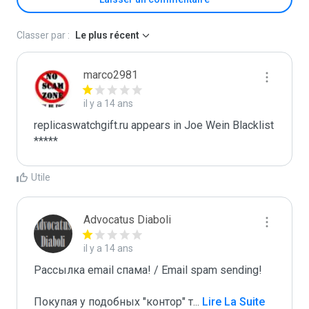
Classer par :
Le plus récent
marco2981
il y a 14 ans
replicaswatchgift.ru appears in Joe Wein Blacklist

*****
Utile
Advocatus Diaboli
il y a 14 ans
Рассылка email спама! / Email spam sending! 

Покупая у подобных "контор" т
...
 Lire La Suite