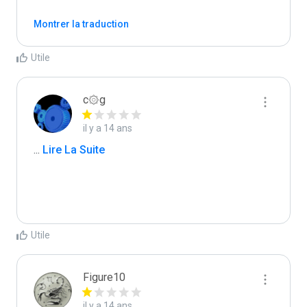
Montrer la traduction
Utile
c۞g
il y a 14 ans
...
 Lire La Suite
Utile
Figure10
il y a 14 ans