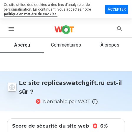
Ce site utilise des cookies à des fins d'analyse et de
r un
personnalisation. En continuant, vous acceptez notre
ACCEPTER
taire sur
politique en matière de cookies.
aswatchgift.ru
menu
Aperçu
Commentaires
À propos
Quelle
note entre
1 et 5
donneriez-
vous à ce
site ?
Le site replicaswatchgift.ru est-il
sûr ?
Non fiable par WOT
Score de sécurité du site web
6%