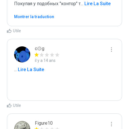
Покупая у подобных "контор" т
...
 Lire La Suite
Montrer la traduction
Utile
c۞g
il y a 14 ans
...
 Lire La Suite
Utile
Figure10