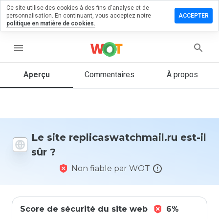
Ce site utilise des cookies à des fins d'analyse et de
r un
personnalisation. En continuant, vous acceptez notre
ACCEPTER
taire sur
politique en matière de cookies.
swatchmail.ru
menu
Aperçu
Commentaires
À propos
Quelle
note entre
1 et 5
donneriez-
vous à ce
site ?
Le site replicaswatchmail.ru est-il
sûr ?
Non fiable par WOT
Score de sécurité du site web
6%