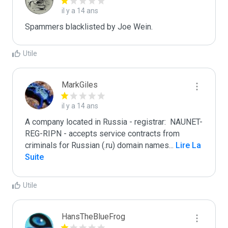
il y a 14 ans
Spammers blacklisted by Joe Wein.
Utile
MarkGiles
il y a 14 ans
A company located in Russia - registrar:  NAUNET-
REG-RIPN - accepts service contracts from 
criminals for Russian (.ru) domain names
...
 Lire La 
Suite
Utile
HansTheBlueFrog