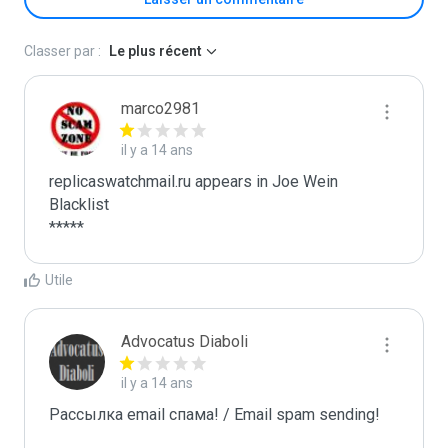
Classer par :
Le plus récent
marco2981
il y a 14 ans
replicaswatchmail.ru appears in Joe Wein 
Blacklist

*****
Utile
Advocatus Diaboli
il y a 14 ans
Рассылка email спама! / Email spam sending! 
