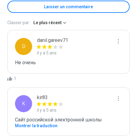
Laisser un commentaire
Classer par :
Le plus récent
danil.gareev71
D
il y a 5 ans
Не очень
1
kir83
K
il y a 5 ans
Сайт российской электронной школы
Montrer la traduction