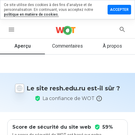
Ce site utilise des cookies à des fins d'analyse et de
sser un
personnalisation. En continuant, vous acceptez notre
ACCEPTER
mmentaire
politique en matière de cookies.
h.edu.ru
menu
Aperçu
Commentaires
À propos
Quelle
note entre
1 et 5
donneriez-
vous à ce
Le site resh.edu.ru est-il sûr ?
site ?
La confiance de WOT
Score de sécurité du site web
59%