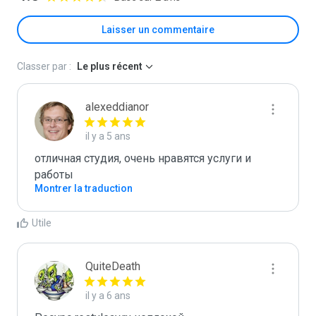
Laisser un commentaire
Classer par :
Le plus récent
alexeddianor
il y a 5 ans
отличная студия, очень нравятся услуги и 
работы
Montrer la traduction
Utile
QuiteDeath
il y a 6 ans