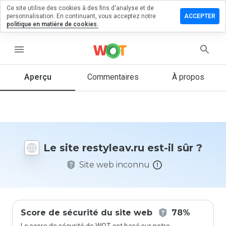
Ce site utilise des cookies à des fins d'analyse et de
sser un
personnalisation. En continuant, vous acceptez notre
ACCEPTER
mmentaire
politique en matière de cookies.
tyleav.ru
menu
Aperçu
Commentaires
À propos
Quelle
note entre
1 et 5
donneriez-
vous à ce
Le site restyleav.ru est-il sûr ?
site ?
Site web inconnu
Score de sécurité du site web
78%