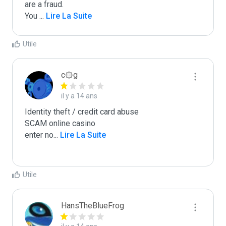
are a fraud.

You 
...
 Lire La Suite
Utile
c۞g
il y a 14 ans
Identity theft / credit card abuse

SCAM online casino

enter no
...
 Lire La Suite
Utile
HansTheBlueFrog