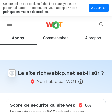
Ce site utilise des cookies à des fins d'analyse et de
sser un
personnalisation. En continuant, vous acceptez notre
ACCEPTER
mentaire
politique en matière de cookies.
hwebkp.net
menu
Aperçu
Commentaires
À propos
Quelle
note entre
1 et 5
donneriez-
vous à ce
Le site richwebkp.net est-il sûr ?
site ?
Non fiable par WOT
Score de sécurité du site web
8%