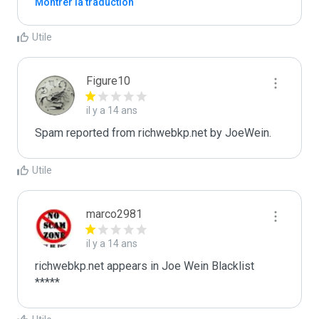
Montrer la traduction
Utile
Figure10
il y a 14 ans
Spam reported from richwebkp.net by JoeWein.
Utile
marco2981
il y a 14 ans
richwebkp.net appears in Joe Wein Blacklist

*****