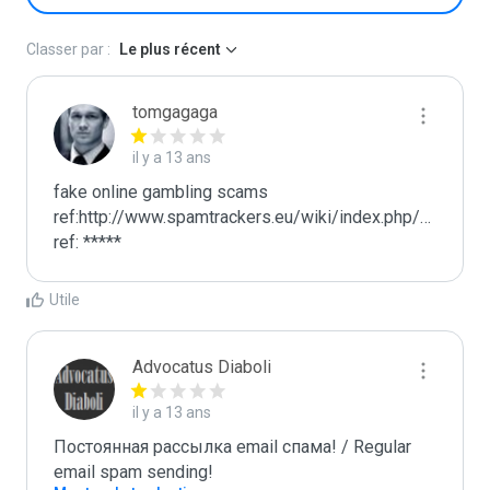
Classer par :
Le plus récent
tomgagaga
il y a 13 ans
fake online gambling scams

ref:http://www.spamtrackers.eu/wiki/index.php/Gamblin
ref: *****
Utile
Advocatus Diaboli
il y a 13 ans
Постоянная рассылка email спама! / Regular 
email spam sending!