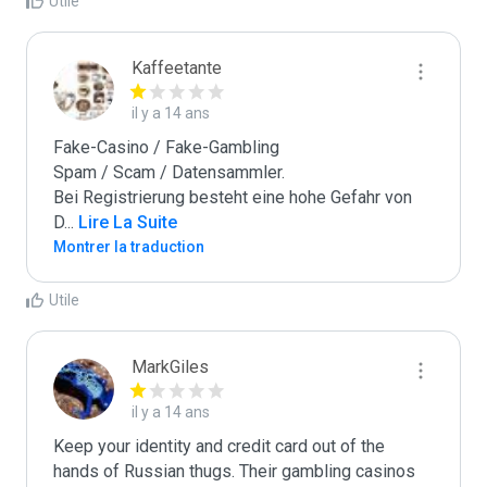
Utile
Kaffeetante
il y a 14 ans
Fake-Casino / Fake-Gambling

Spam / Scam / Datensammler.

Bei Registrierung besteht eine hohe Gefahr von 
D
...
 Lire La Suite
Montrer la traduction
Utile
MarkGiles
il y a 14 ans
Keep your identity and credit card out of the 
hands of Russian thugs. Their gambling casinos 