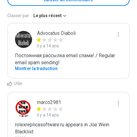
Classer par :
Le plus récent
Advocatus Diaboli
il y a 14 ans
Постоянная рассылка email спама! / Regular 
email spam sending!
Montrer la traduction
Utile
marco2981
il y a 14 ans
rolexreplicasoftware.ru appears in Joe Wein 
Blacklist
