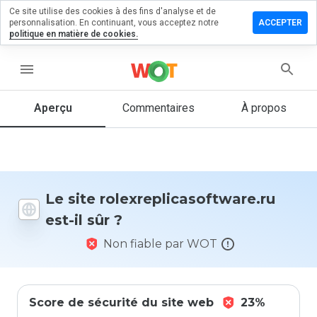
Ce site utilise des cookies à des fins d'analyse et de
un
personnalisation. En continuant, vous acceptez notre
ACCEPTER
aire sur
politique en matière de cookies.
licasoftware.ru
menu
Aperçu
Commentaires
À propos
Quelle
note entre
1 et 5
donneriez-
vous à ce
site ?
Le site rolexreplicasoftware.ru
est-il sûr ?
Non fiable par WOT
Score de sécurité du site web
23%