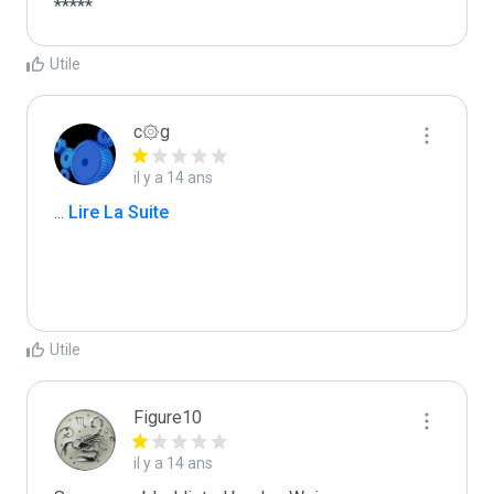
*****
Utile
c۞g
il y a 14 ans
...
 Lire La Suite
Utile
Figure10
il y a 14 ans