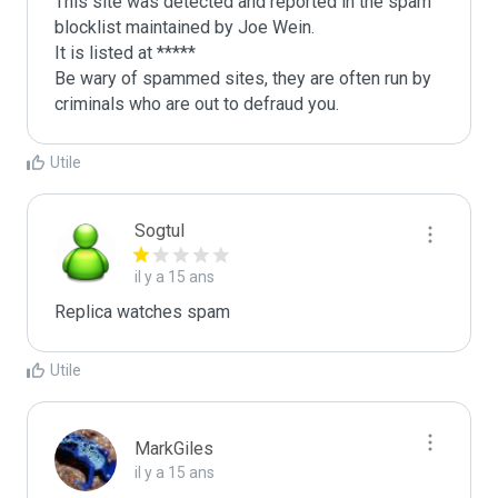
This site was detected and reported in the spam 
blocklist maintained by Joe Wein.

It is listed at *****

Be wary of spammed sites, they are often run by 
criminals who are out to defraud you.
Utile
Sogtul
il y a 15 ans
Replica watches spam
Utile
MarkGiles
il y a 15 ans