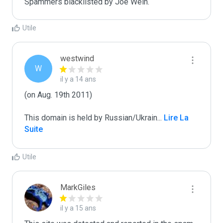
Spammers blacklisted by Joe Wein.
Utile
westwind
W
il y a 14 ans
(on Aug. 19th 2011)

This domain is held by Russian/Ukrain
...
 Lire La 
Suite
Utile
MarkGiles
il y a 15 ans