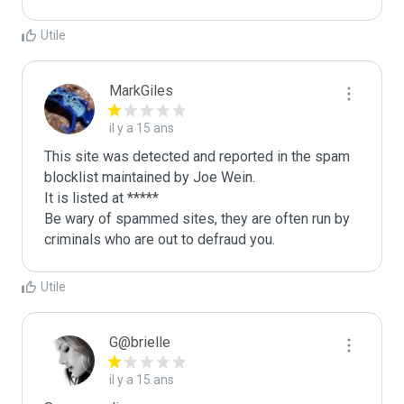
Utile
MarkGiles
il y a 15 ans
This site was detected and reported in the spam 
blocklist maintained by Joe Wein.

It is listed at *****

Be wary of spammed sites, they are often run by 
criminals who are out to defraud you.
Utile
G@brielle
il y a 15 ans