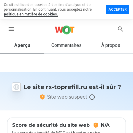
Ce site utilise des cookies à des fins d'analyse et de
sser un
personnalisation. En continuant, vous acceptez notre
ACCEPTER
mmentaire
politique en matière de cookies.
 rx-
efill.ru
menu
Aperçu
Commentaires
À propos
Quelle
note entre
1 et 5
donneriez-
vous à ce
Le site rx-toprefill.ru est-il sûr ?
site ?
Site web suspect
Score de sécurité du site web
N/A