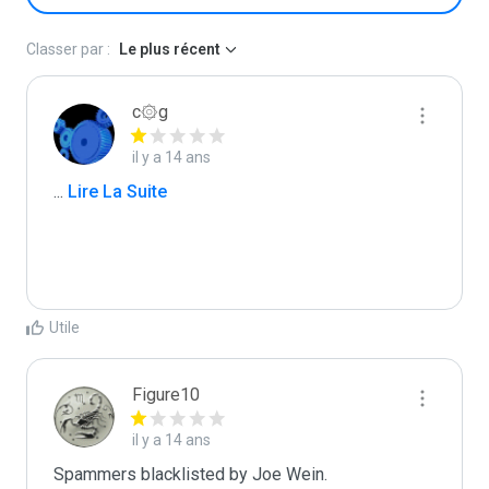
Classer par :
Le plus récent
c۞g
il y a 14 ans
...
 Lire La Suite
Utile
Figure10
il y a 14 ans
Spammers blacklisted by Joe Wein.