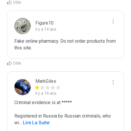
Utile
Figure10
il y a 14 ans
Fake online pharmacy. Do not order products from 
this site.
Utile
MarkGiles
il y a 14 ans
Criminal evidence is at *****

Registered in Russia by Russian criminals, who 
wi
...
 Lire La Suite