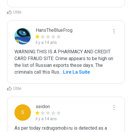
Utile
HansTheBlueFrog
il y a 14 ans
WARNING THIS IS A PHARMACY AND CREDIT 
CARD FRAUD SITE: Crime appears to be high on 
the list of Russian exports these days. The 
criminals call this Rus
...
 Lire La Suite
Utile
seidon
S
il y a 14 ans
As per today rxdrugsmobi.ru is detected as a 