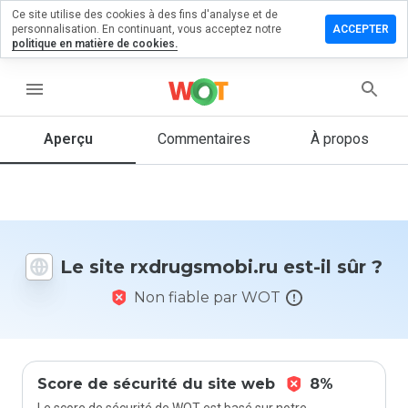
Ce site utilise des cookies à des fins d'analyse et de
ser un
personnalisation. En continuant, vous acceptez notre
ACCEPTER
mentaire
politique en matière de cookies.
ugsmobi.ru
menu
Aperçu
Commentaires
À propos
Quelle
note entre
1 et 5
donneriez-
vous à ce
Le site rxdrugsmobi.ru est-il sûr ?
site ?
Non fiable par WOT
Score de sécurité du site web
8%