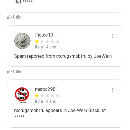
Ref *****
Utile
Figure10
il y a 14 ans
Spam reported from rxdrugsmobi.ru by JoeWein.
Utile
marco2981
il y a 14 ans
rxdrugsmobi.ru appears in Joe Wein Blacklist

*****