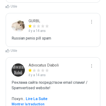
Utile
GURBL
il y a 14 ans
Russian penis pill spam
Utile
Advocatus Diaboli
il y a 14 ans
Реклама сайта посредством email спама! / 
Spamvertised website!

Покуп
...
 Lire La Suite
Montrer la traduction