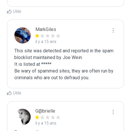
Utile
MarkGiles
il y a 15 ans
This site was detected and reported in the spam 
blocklist maintained by Joe Wein.

It is listed at *****

Be wary of spammed sites, they are often run by 
criminals who are out to defraud you.
Utile
G@brielle
il y a 15 ans