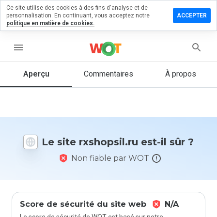
Ce site utilise des cookies à des fins d'analyse et de
sser un
personnalisation. En continuant, vous acceptez notre
ACCEPTER
mmentaire
politique en matière de cookies.
hopsil.ru
menu
Aperçu
Commentaires
À propos
Quelle
note entre
1 et 5
donneriez-
vous à ce
Le site rxshopsil.ru est-il sûr ?
site ?
Non fiable par WOT
Score de sécurité du site web
N/A