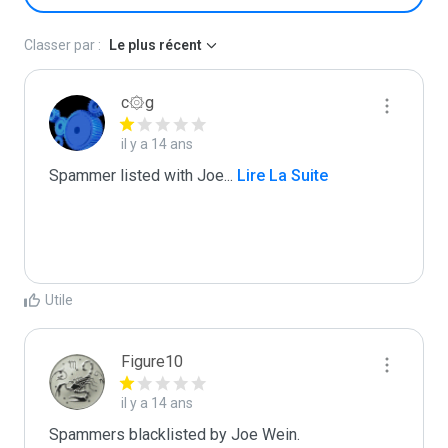
Classer par :
Le plus récent
c۞g
il y a 14 ans
Spammer listed with Joe
...
 Lire La Suite
Utile
Figure10
il y a 14 ans
Spammers blacklisted by Joe Wein.