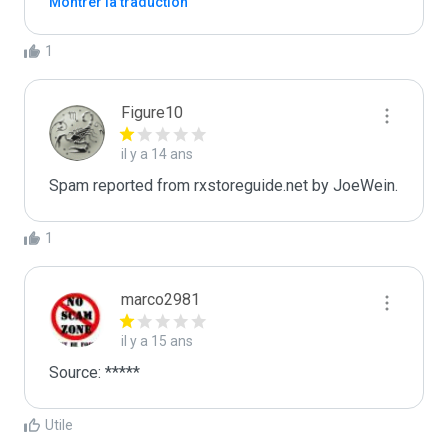
Montrer la traduction
1
Figure10
il y a 14 ans
Spam reported from rxstoreguide.net by JoeWein.
1
marco2981
il y a 15 ans
Utile