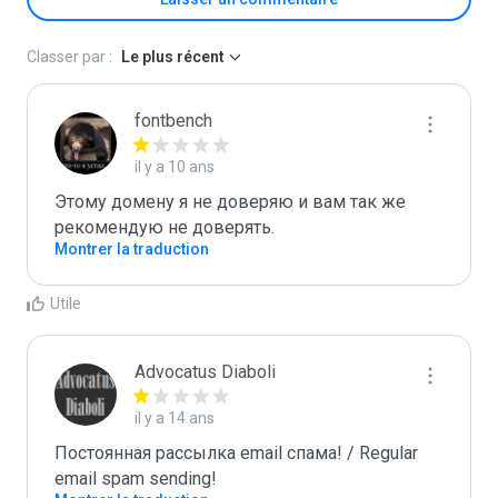
Classer par :
Le plus récent
fontbench
il y a 10 ans
Этому домену я не доверяю и вам так же 
рекомендую не доверять.
Montrer la traduction
Utile
Advocatus Diaboli
il y a 14 ans
Постоянная рассылка email спама! / Regular 
email spam sending!