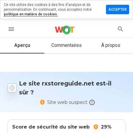
Ce site utilise des cookies à des fins d'analyse et de
ser un
personnalisation. En continuant, vous acceptez notre
ACCEPTER
entaire
politique en matière de cookies.
reguide.net
menu
Aperçu
Commentaires
À propos
Quelle
note entre
1 et 5
donneriez-
vous à ce
Le site rxstoreguide.net est-il
site ?
sûr ?
Site web suspect
Score de sécurité du site web
29%