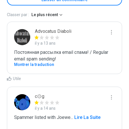
Classer par :
Le plus récent
Advocatus Diaboli
il y a 13 ans
Постоянная рассылка email спама! / Regular 
email spam sending!
Montrer la traduction
Utile
c۞g
il y a 14 ans
Spammer listed with Joewe
...
 Lire La Suite