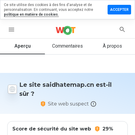
Ce site utilise des cookies à des fins d'analyse et de
ser un
personnalisation. En continuant, vous acceptez notre
ACCEPTER
entaire
politique en matière de cookies.
hatemap.cn
menu
Aperçu
Commentaires
À propos
Quelle
note entre
1 et 5
donneriez-
vous à ce
Le site saidhatemap.cn est-il
site ?
sûr ?
Site web suspect
Score de sécurité du site web
29%