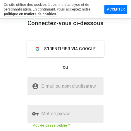
Ce site utilise des cookies à des fins d'analyse et de
ser un
personnalisation. En continuant, vous acceptez notre
ACCEPTER
mentaire
politique en matière de cookies.
Connectez-vous ci-dessous
esvenom.ru
menu
Aperçu
Commentaires
À propos
S'IDENTIFIER VIA GOOGLE
Quelle
note entre
ou
1 et 5
donneriez-
vous à ce
Le site salesvenom.ru est-il sûr ?
site ?
E-mail ou nom d'utilisateur
Site web suspect
Mot de passe
Score de sécurité du site web
3%
Mot de passe oublié ?