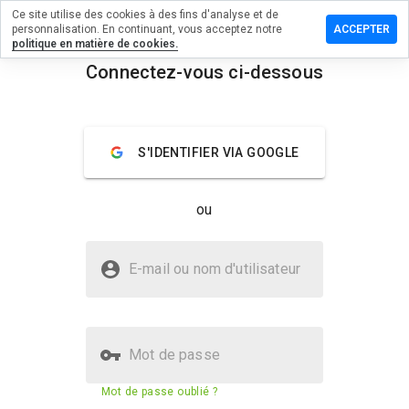
Ce site utilise des cookies à des fins d'analyse et de
sser un
personnalisation. En continuant, vous acceptez notre
ACCEPTER
mmentaire
politique en matière de cookies.
 satu.kz
Connectez-vous ci-dessous
menu
Aperçu
Commentaires
À propos
S'IDENTIFIER VIA GOOGLE
Quelle
note entre
1 et 5
ou
donneriez-
vous à ce
site ?
Le site satu.kz est-il sûr ?
E-mail ou nom d'utilisateur
La confiance de WOT
Mot de passe
Score de sécurité du site web
77%
Mot de passe oublié ?