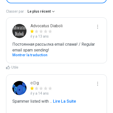
Classer par :
Le plus récent
Advocatus Diaboli
il y a 13 ans
Постоянная рассылка email спама! / Regular 
email spam sending!
Montrer la traduction
Utile
c۞g
il y a 14 ans
Spammer listed with 
...
 Lire La Suite