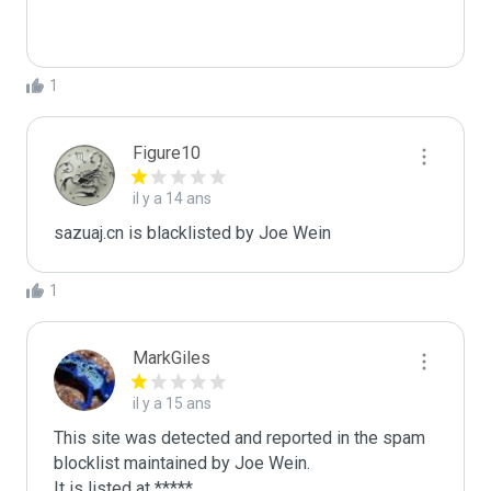
1
Figure10
il y a 14 ans
sazuaj.cn is blacklisted by Joe Wein 
1
MarkGiles
il y a 15 ans
This site was detected and reported in the spam 
blocklist maintained by Joe Wein.

It is listed at *****
