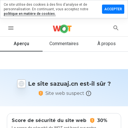
Ce site utilise des cookies à des fins d'analyse et de
sser un
personnalisation. En continuant, vous acceptez notre
ACCEPTER
mmentaire
politique en matière de cookies.
 sazuaj.cn
menu
Aperçu
Commentaires
À propos
Quelle
note entre
1 et 5
donneriez-
vous à ce
site ?
Le site sazuaj.cn est-il sûr ?
Site web suspect
Score de sécurité du site web
30%