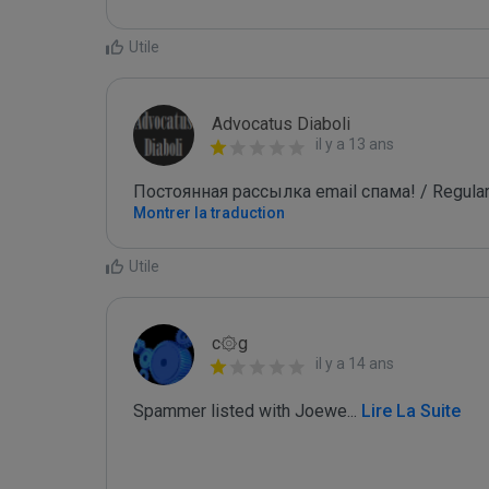
Utile
Advocatus Diaboli
il y a 13 ans
Постоянная рассылка email спама! / Regular
Montrer la traduction
Utile
c۞g
il y a 14 ans
Spammer listed with Joewe
...
 Lire La Suite