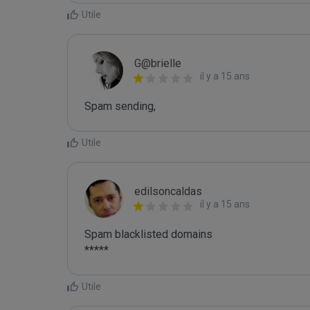
Utile
G@brielle
il y a 15 ans
Spam sending,
Utile
edilsoncaldas
il y a 15 ans
Spam blacklisted domains

*****
Utile