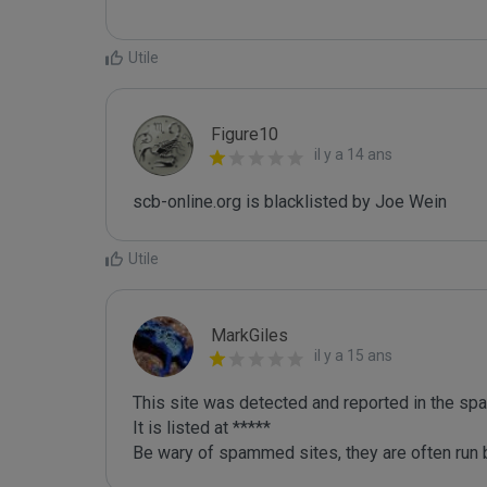
Utile
Figure10
il y a 14 ans
scb-online.org is blacklisted by Joe Wein 
Utile
MarkGiles
il y a 15 ans
This site was detected and reported in the spa
It is listed at *****

Be wary of spammed sites, they are often run b