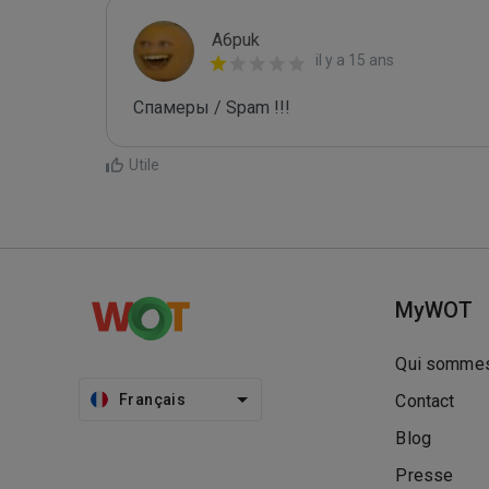
A6puk
il y a 15 ans
Спамеры / Spam !!!
Utile
MyWOT
Qui sommes
Français
Contact
Blog
Presse