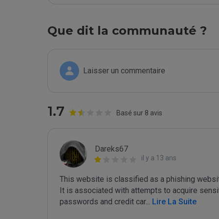
Que dit la communauté ?
Laisser un commentaire
1.7
Basé sur 8 avis
Dareks67
il y a 13 ans
This website is classified as a phishing websit
It is associated with attempts to acquire sensi
passwords and credit car
...
 Lire La Suite