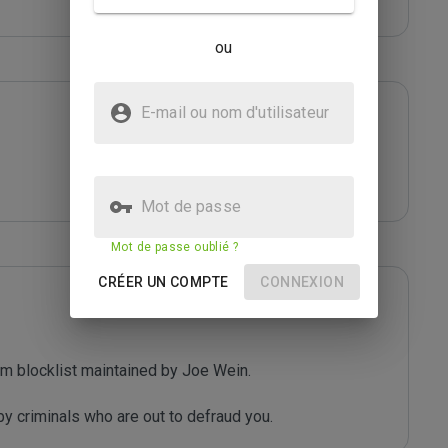
ou
E-mail ou nom d'utilisateur
Mot de passe
Mot de passe oublié ?
CRÉER UN COMPTE
CONNEXION
m blocklist maintained by Joe Wein.

y criminals who are out to defraud you.