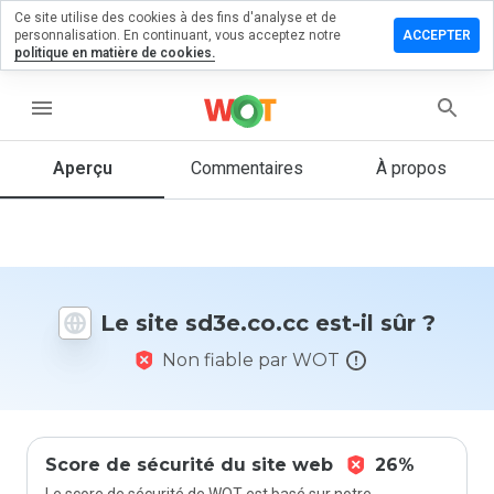
Ce site utilise des cookies à des fins d'analyse et de
sser un
personnalisation. En continuant, vous acceptez notre
ACCEPTER
mmentaire
politique en matière de cookies.
e.co.cc
menu
Aperçu
Commentaires
À propos
Quelle
note entre
1 et 5
donneriez-
vous à ce
Le site sd3e.co.cc est-il sûr ?
site ?
Non fiable par WOT
Score de sécurité du site web
26%