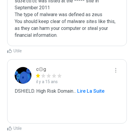
sd3e.co.cc was listed at the ***** site in 
September 2011

The type of malware was defined as zeus

You should keep clear of malware sites like this, 
as they can harm your computer or steal your 
Utile
c۞g
il y a 15 ans
DSHIELD. High Risk Domain
...
 Lire La Suite
Utile