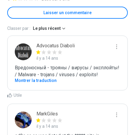
Laisser un commentaire
Classer par :
Le plus récent
Advocatus Diaboli
il y a 14 ans
Вредоносный - трояны / вирусы / эксплойты! 
/ Malware - trojans / viruses / exploits!
Montrer la traduction
Utile
MarkGiles
il y a 14 ans