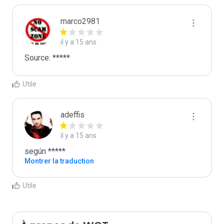
marco2981
il y a 15 ans
Source: *****
Utile
adeffis
il y a 15 ans
según *****
Montrer la traduction
Utile