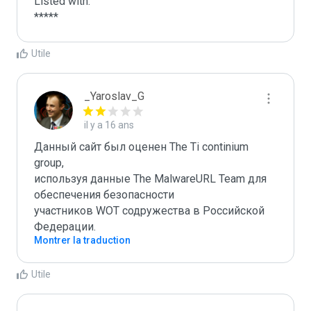
Listed with:

*****
Utile
_Yaroslav_G
il y a 16 ans
Данный сайт был оценен The Ti continium 
group,

используя данные The MalwareURL Team для 
обеспечения безопасности 

участников WOT содружества в Российской 
Федерации.
Montrer la traduction
Utile