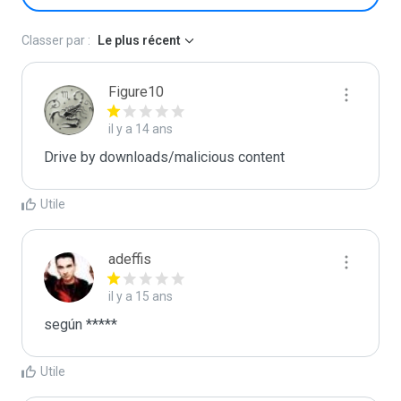
Classer par :
Le plus récent
Figure10
il y a 14 ans
Drive by downloads/malicious content
Utile
adeffis
il y a 15 ans
según *****
Utile