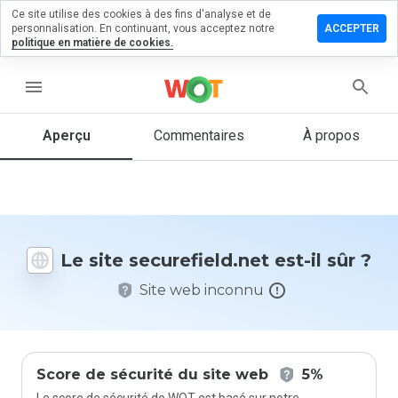
Ce site utilise des cookies à des fins d'analyse et de
ser un
personnalisation. En continuant, vous acceptez notre
ACCEPTER
mentaire
politique en matière de cookies.
refield.net
menu
Aperçu
Commentaires
À propos
Quelle
note entre
1 et 5
donneriez-
vous à ce
Le site securefield.net est-il sûr ?
site ?
Site web inconnu
Score de sécurité du site web
5%