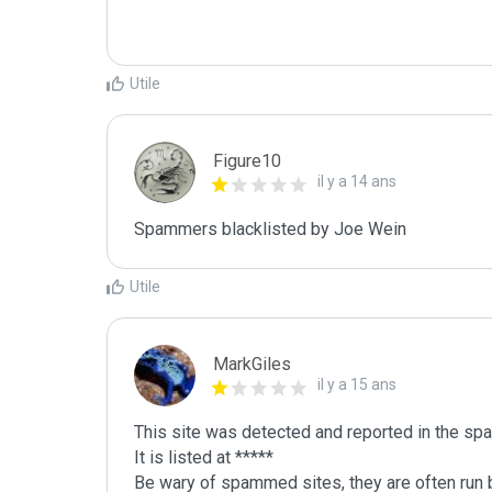
Utile
Figure10
il y a 14 ans
Spammers blacklisted by Joe Wein 
Utile
MarkGiles
il y a 15 ans
This site was detected and reported in the spa
It is listed at *****

Be wary of spammed sites, they are often run b