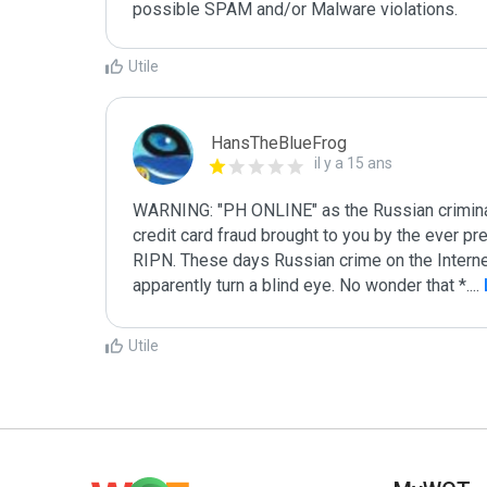
Utile
HansTheBlueFrog
il y a 15 ans
WARNING: "PH ONLINE" as the Russian criminals 
credit card fraud brought to you by the ever 
RIPN. These days Russian crime on the Interne
apparently turn a blind eye. No wonder that *.
...
 
Utile