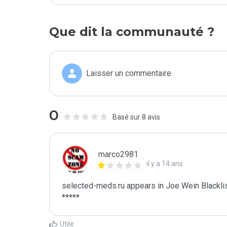
Que dit la communauté ?
Laisser un commentaire
0
Basé sur 8 avis
marco2981
il y a 14 ans
selected-meds.ru appears in Joe Wein Blacklis
*****
Utile