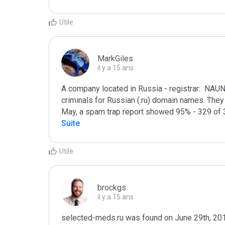
Utile
MarkGiles
il y a 15 ans
A company located in Russia - registrar:  NAU
criminals for Russian (.ru) domain names. They a
May, a spam trap report showed 95% - 329 of 
Suite
Utile
brockgs
il y a 15 ans
selected-meds.ru was found on June 29th, 2011