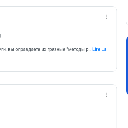
 

уги, вы оправдаете их грязные "методы р
...
 Lire La 