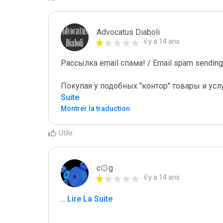
Advocatus Diaboli
il y a 14 ans
Рассылка email спама! / Email spam sending!
Покупая у подобных "контор" товары и усл
Suite
Montrer la traduction
Utile
c۞g
il y a 14 ans
...
 Lire La Suite