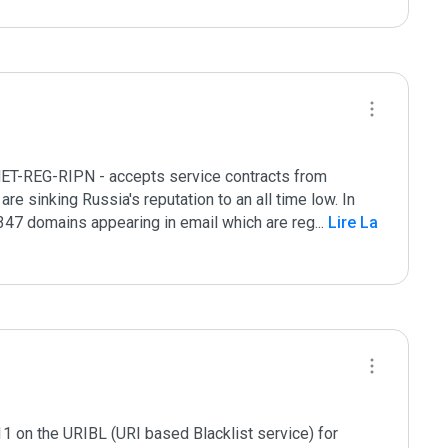
NET-REG-RIPN - accepts service contracts from 
re sinking Russia's reputation to an all time low. In 
347 domains appearing in email which are reg
...
 Lire La 
 on the URIBL (URI based Blacklist service) for 