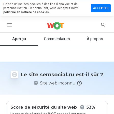
Ce site utilise des cookies à des fins d'analyse et de
sser un
personnalisation. En continuant, vous acceptez notre
ACCEPTER
mmentaire
politique en matière de cookies.
social.ru
menu
Aperçu
Commentaires
À propos
Quelle
note entre
1 et 5
donneriez-
vous à ce
Le site semsocial.ru est-il sûr ?
site ?
Site web inconnu
Score de sécurité du site web
53%