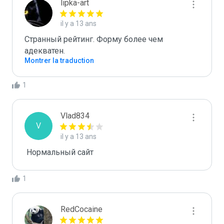
lipka-art
il y a 13 ans
Странный рейтинг. Форму более чем 
адекватен.
Montrer la traduction
1
Vlad834
V
il y a 13 ans
 Нормальный сайт
1
RedCocaine