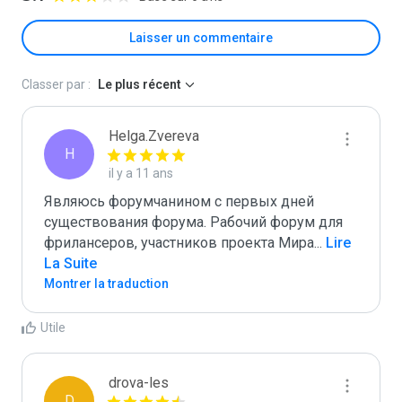
Laisser un commentaire
Classer par :
Le plus récent
Helga.Zvereva
H
il y a 11 ans
Являюсь форумчанином с первых дней 
существования форума. Рабочий форум для 
фрилансеров, участников проекта Мира
...
 Lire 
La Suite
Montrer la traduction
Utile
drova-les
D