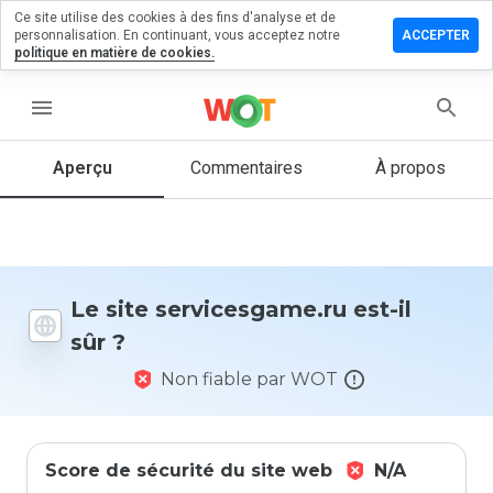
Ce site utilise des cookies à des fins d'analyse et de
er un
personnalisation. En continuant, vous acceptez notre
ACCEPTER
entaire
politique en matière de cookies.
icesgame.ru
menu
Aperçu
Commentaires
À propos
Quelle
note entre
1 et 5
donneriez-
vous à ce
Le site servicesgame.ru est-il
site ?
sûr ?
Non fiable par WOT
Score de sécurité du site web
N/A