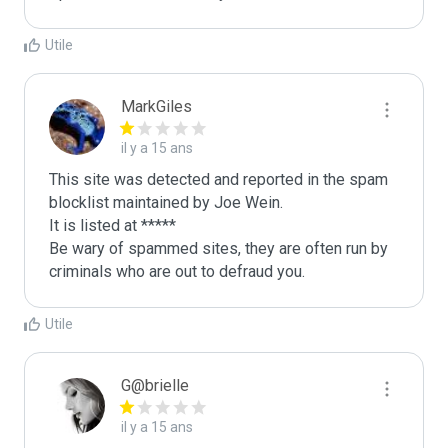
Utile
MarkGiles
il y a 15 ans
This site was detected and reported in the spam 
blocklist maintained by Joe Wein.

It is listed at *****

Be wary of spammed sites, they are often run by 
criminals who are out to defraud you.
Utile
G@brielle
il y a 15 ans