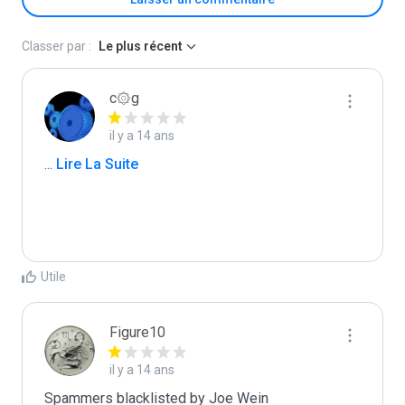
Classer par :
Le plus récent
c۞g
il y a 14 ans
...
 Lire La Suite
Utile
Figure10
il y a 14 ans
Spammers blacklisted by Joe Wein 