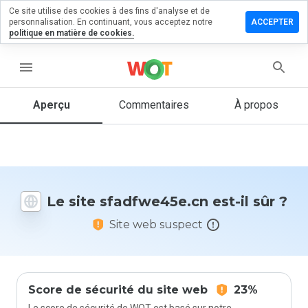
Ce site utilise des cookies à des fins d'analyse et de
ser un
personnalisation. En continuant, vous acceptez notre
ACCEPTER
mentaire
politique en matière de cookies.
dfwe45e.cn
menu
Aperçu
Commentaires
À propos
Quelle
note entre
1 et 5
donneriez-
vous à ce
Le site sfadfwe45e.cn est-il sûr ?
site ?
Site web suspect
Score de sécurité du site web
23%