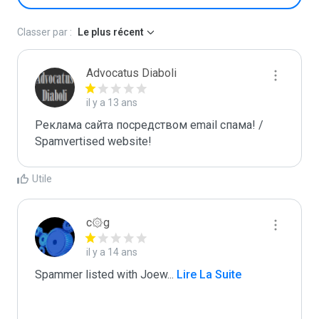
Classer par :
Le plus récent
Advocatus Diaboli
il y a 13 ans
Реклама сайта посредством email спама! / 
Spamvertised website!
Utile
c۞g
il y a 14 ans
Spammer listed with Joew
...
 Lire La Suite