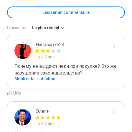
Laisser un commentaire
Classer par :
Le plus récent
Handsup7524
il y a 2 ans
Почему не выдают чеки при покупке? Это же 
нарушение законодательства?
Montrer la traduction
Utile
Олег+
il y a 7 ans