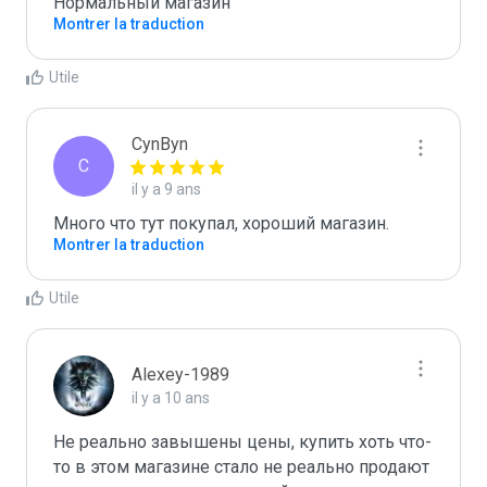
Нормальный магазин
Montrer la traduction
Utile
CynByn
C
il y a 9 ans
Много что тут покупал, хороший магазин.
Montrer la traduction
Utile
Alexey-1989
il y a 10 ans
Не реально завышены цены, купить хоть что-
то в этом магазине стало не реально продают 