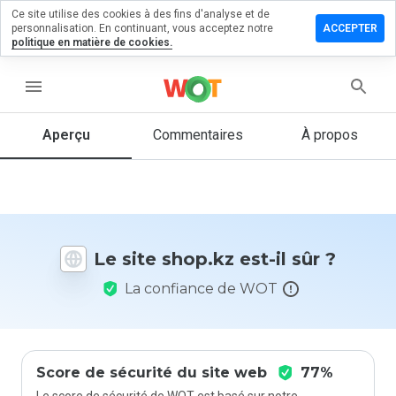
Ce site utilise des cookies à des fins d'analyse et de
sser un
personnalisation. En continuant, vous acceptez notre
ACCEPTER
mmentaire
politique en matière de cookies.
 shop.kz
menu
Aperçu
Commentaires
À propos
Quelle
note entre
1 et 5
donneriez-
vous à ce
site ?
Le site shop.kz est-il sûr ?
La confiance de WOT
Score de sécurité du site web
77%