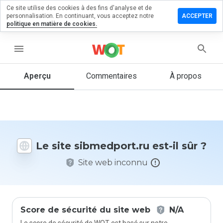
Ce site utilise des cookies à des fins d'analyse et de
sser un
personnalisation. En continuant, vous acceptez notre
ACCEPTER
mentaire
politique en matière de cookies.
medport.ru
menu
Aperçu
Commentaires
À propos
Quelle
note entre
1 et 5
donneriez-
vous à ce
Le site sibmedport.ru est-il sûr ?
site ?
Site web inconnu
Score de sécurité du site web
N/A