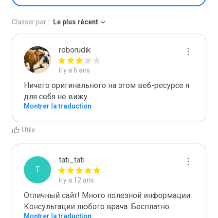
Classer par :
Le plus récent
roborudik
il y a 6 ans
Ничего оригинального на этом веб-ресурсе я 
для себя не вижу.
Montrer la traduction
Utile
tati_tati
T
il y a 12 ans
Отличный сайт! Много полезной информации. 
Консультации любого врача. Бесплатно.
Montrer la traduction