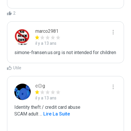
2
marco2981
il y a 13 ans
simone-fransen.us.org is not intended for children
Utile
c۞g
il y a 13 ans
Identity theft / credit card abuse

SCAM adult 
...
 Lire La Suite