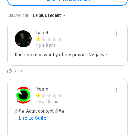
Classer par :
Le plus récent
bapeb
il y a 9 ans
this resource worthy of my praise! Negative!
Utile
Yes!n
il y a 13 ans
...
 Lire La Suite