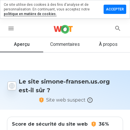
Ce site utilise des cookies à des fins d'analyse et de
sser un
personnalisation. En continuant, vous acceptez notre
ACCEPTER
mentaire
politique en matière de cookies.
 simone-
sen.us.org
menu
Aperçu
Commentaires
À propos
Quelle
note entre
1 et 5
donneriez-
vous à ce
Le site simone-fransen.us.org
site ?
est-il sûr ?
Site web suspect
Score de sécurité du site web
36%