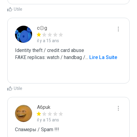
Utile
c۞g
il y a 15 ans
Identity theft / credit card abuse

FAKE replicas: watch / handbag /
...
 Lire La Suite
Utile
A6puk
il y a 15 ans
Спамеры / Spam !!!