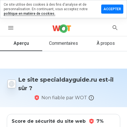
Ce site utilise des cookies à des fins d'analyse et de
r un
personnalisation. En continuant, vous acceptez notre
ACCEPTER
ntaire sur
politique en matière de cookies.
ldayguide.ru
menu
Aperçu
Commentaires
À propos
Quelle
note entre
1 et 5
donneriez-
vous à ce
site ?
Le site specialdayguide.ru est-il
sûr ?
Non fiable par WOT
Score de sécurité du site web
7%