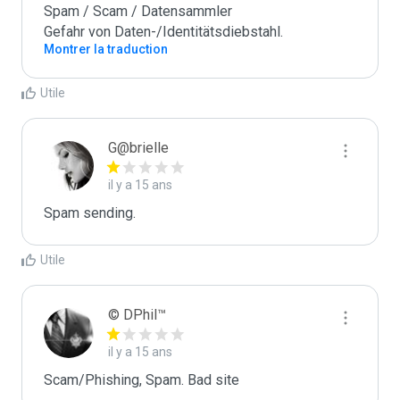
Spam / Scam / Datensammler

Gefahr von Daten-/Identitätsdiebstahl.
Montrer la traduction
Utile
G@brielle
il y a 15 ans
Spam sending.
Utile
© DPhil™
il y a 15 ans
Scam/Phishing, Spam. Bad site